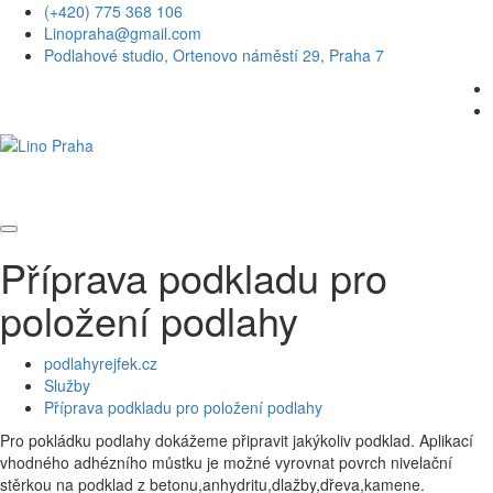
(+420) 775 368 106
Linopraha@gmail.com
Podlahové studio, Ortenovo náměstí 29, Praha 7
Příprava podkladu pro
položení podlahy
podlahyrejfek.cz
Služby
Příprava podkladu pro položení podlahy
Pro pokládku podlahy dokážeme připravit jakýkoliv podklad. Aplikací
vhodného adhézního můstku je možné vyrovnat povrch nivelační
stěrkou na podklad z betonu,anhydritu,dlažby,dřeva,kamene.