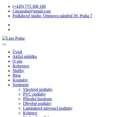
(+420) 775 368 106
Linopraha@gmail.com
Podlahové studio, Ortenovo náměstí 29, Praha 7
Úvod
Akční nabídka
O nás
Reference
Služby
Blog
Kontakty
Sortiment
Vinylové podlahy
PVC podlahy
Přírodní linoleum
Dřevěné podlahy
Laminátové plovoucí podlahy
Koberce