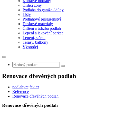
Korkové podlahy
Čistící zóny
Podlaha do garáže / dílny
Lišty
Podlahové příslušenství
Deskové materiály
Čištění a údržba podlah
Lepení a lakování parket
Lepení, stěrka
Terasy, balkony
Výprodej
Renovace dřevěných podlah
podlahyrejfek.cz
Reference
Renovace dřevěných podlah
Renovace dřevěných podlah