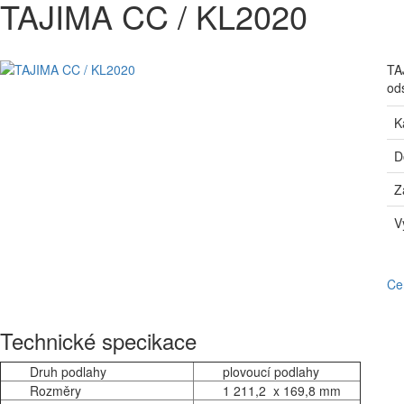
TAJIMA CC / KL2020
TA
od
K
D
Z
V
Ce
Technické specikace
Druh podlahy
plovoucí podlahy
Rozměry
1 211,2 x 169,8 mm