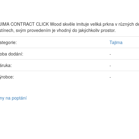
JIMA CONTRACT CLICK Wood skvěle imituje veliká prkna v různých d
stínech, svým provedením je vhodný do jakýchkoliv prostor.
ategorie:
Tajima
oba dodání:
-
áruka:
-
ýrobce:
-
ny na poptání