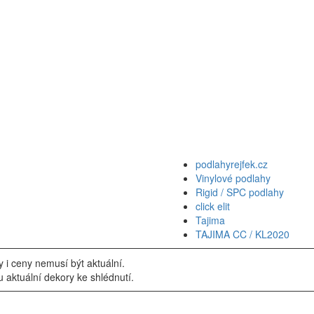
podlahyrejfek.cz
Vinylové podlahy
Rigid / SPC podlahy
click elit
Tajima
TAJIMA CC / KL2020
i ceny nemusí být aktuální.
u aktuální dekory ke shlédnutí.