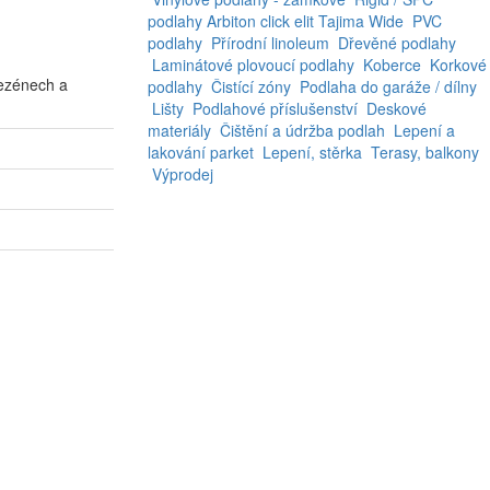
podlahy
Arbiton
click elit
Tajima
Wide
PVC
podlahy
Přírodní linoleum
Dřevěné podlahy
Laminátové plovoucí podlahy
Koberce
Korkové
ezénech a
podlahy
Čistící zóny
Podlaha do garáže / dílny
Lišty
Podlahové příslušenství
Deskové
materiály
Čištění a údržba podlah
Lepení a
lakování parket
Lepení, stěrka
Terasy, balkony
Výprodej