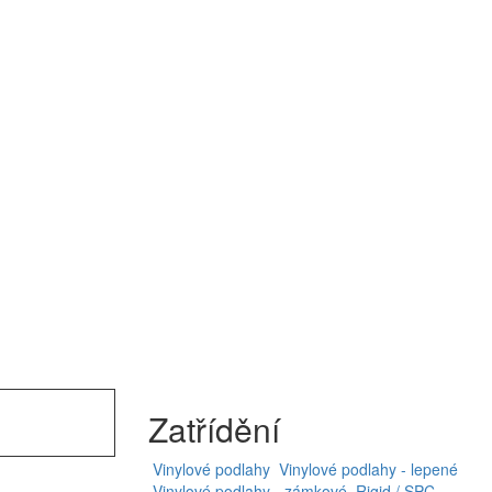
Zatřídění
Vinylové podlahy
Vinylové podlahy - lepené
Vinylové podlahy - zámkové
Rigid / SPC