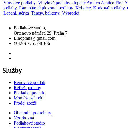
Vinylové podlahy
Vinylové podlahy - lepené
Amtico
Amtico First
A
podlahy
Laminátové plovoucí podlahy
Koberce
Korkové podlahy
Č
Lepení, stěrka
Terasy, balkony
Výprodej
Podlahové studio,
Ortenovo náměstí 29, Praha 7
Linopraha@gmail.com
(+420) 775 368 106
Služby
Renovace podlah
Refreš podlahy
Pokládka podlah
Montáže schodů
Prodej zboží
Obchodní podmínky
Vzorkovna
Podlahové studio