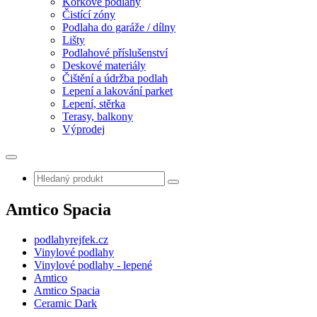
Korkové podlahy
Čistící zóny
Podlaha do garáže / dílny
Lišty
Podlahové příslušenství
Deskové materiály
Čištění a údržba podlah
Lepení a lakování parket
Lepení, stěrka
Terasy, balkony
Výprodej
Amtico Spacia
podlahyrejfek.cz
Vinylové podlahy
Vinylové podlahy - lepené
Amtico
Amtico Spacia
Ceramic Dark