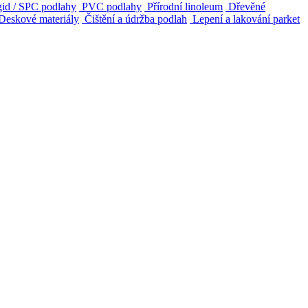
id / SPC podlahy
PVC podlahy
Přírodní linoleum
Dřevěné
Deskové materiály
Čištění a údržba podlah
Lepení a lakování parket