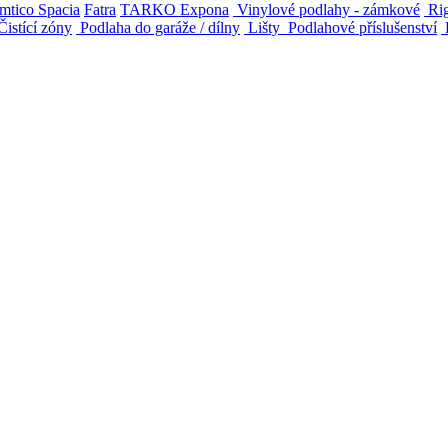
mtico Spacia
Fatra
TARKO
Expona
Vinylové podlahy - zámkové
Rig
istící zóny
Podlaha do garáže / dílny
Lišty
Podlahové příslušenství