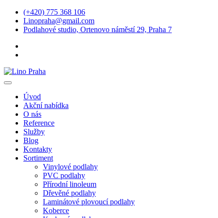
(+420) 775 368 106
Linopraha@gmail.com
Podlahové studio, Ortenovo náměstí 29, Praha 7
Úvod
Akční nabídka
O nás
Reference
Služby
Blog
Kontakty
Sortiment
Vinylové podlahy
PVC podlahy
Přírodní linoleum
Dřevěné podlahy
Laminátové plovoucí podlahy
Koberce