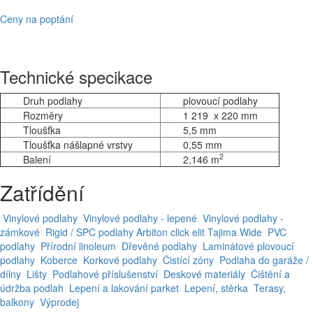
Ceny na poptání
Technické specikace
Druh podlahy
plovoucí podlahy
Rozměry
1 219 x 220 mm
Tloušťka
5,5 mm
Tloušťka nášlapné vrstvy
0,55 mm
2
Balení
2,146 m
Zatřídění
Vinylové podlahy
Vinylové podlahy - lepené
Vinylové podlahy -
zámkové
Rigid / SPC podlahy
Arbiton
click elit
Tajima
Wide
PVC
podlahy
Přírodní linoleum
Dřevěné podlahy
Laminátové plovoucí
podlahy
Koberce
Korkové podlahy
Čistící zóny
Podlaha do garáže /
dílny
Lišty
Podlahové příslušenství
Deskové materiály
Čištění a
údržba podlah
Lepení a lakování parket
Lepení, stěrka
Terasy,
balkony
Výprodej