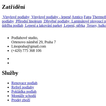
Zatřídění
Vinylové podlahy
Vinylové podlahy - lepené
Amtico
Fatra
Thermof
podlahy
Přírodní linoleum
Dřevěné podlahy
Laminátové plovoucí 
údržba podlah
Lepení a lakování parket
Lepení, stěrka
Terasy, balk
Podlahové studio,
Ortenovo náměstí 29, Praha 7
Linopraha@gmail.com
(+420) 775 368 106
Služby
Renovace podlah
Refreš podlahy
Pokládka podlah
Montáže schodů
Prodej zboží