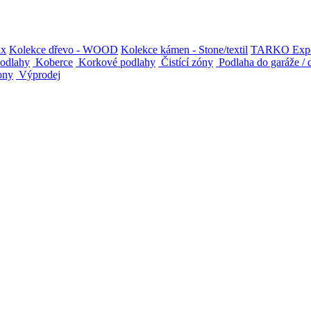
ix
Kolekce dřevo - WOOD
Kolekce kámen - Stone/textil
TARKO
Exp
podlahy
Koberce
Korkové podlahy
Čistící zóny
Podlaha do garáže / 
ony
Výprodej