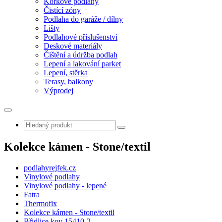
Korkové podlahy
Čistící zóny
Podlaha do garáže / dílny
Lišty
Podlahové příslušenství
Deskové materiály
Čištění a údržba podlah
Lepení a lakování parket
Lepení, stěrka
Terasy, balkony
Výprodej
Kolekce kámen - Stone/textil
podlahyrejfek.cz
Vinylové podlahy
Vinylové podlahy - lepené
Fatra
Thermofix
Kolekce kámen - Stone/textil
Břidlice kov 15410-2