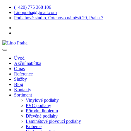
(+420) 775 368 106
Linopraha@gmail.com
Podlahové studio, Ortenovo náměstí 29, Praha 7
Úvod
Akční nabídka
O nás
Reference
Služby
Blog
Kontakty
Sortiment
Vinylové podlahy
PVC podlahy
Přírodní linoleum
Dřevěné podlahy
Laminátové plovoucí podlahy
Koberce