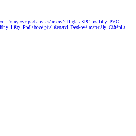
ona
Vinylové podlahy - zámkové
Rigid / SPC podlahy
PVC
dílny
Lišty
Podlahové příslušenství
Deskové materiály
Čištění a