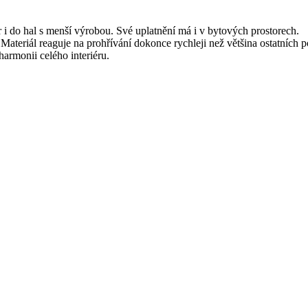
 i do hal s menší výrobou. Své uplatnění má i v bytových prostorech.
ateriál reaguje na prohřívání dokonce rychleji než většina ostatních 
harmonii celého interiéru.