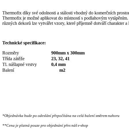
Thermofix díky své odolnosti a stálosti vhodný do komerčních prostor
Thermofix je možné aplikovat do místností s podlahovým vytápěním. M
různých dekorů lze vytvářet vzory, které příjemně dotváří charakter a 
Technické specifikace:
Rozměry
900mm x 300mm
Třída zátěže
23, 32, 41
Tl. nášlapné vrstvy
0,4 mm
Balení
m2
*Objednávka bude po odeslání přepočítána na celá balení směrem nahoru
**Cena je platná pouze pro objednání přes náš e-shop